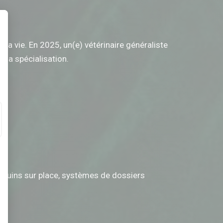
la vie. En 2025, un(e) vétérinaire généraliste
t : Personnalisez vos Options
 la spécialisation.
nguins sur place, systèmes de dossiers
eurs tels que le trafic, les produits les plus consultés, ou encore la répartiti