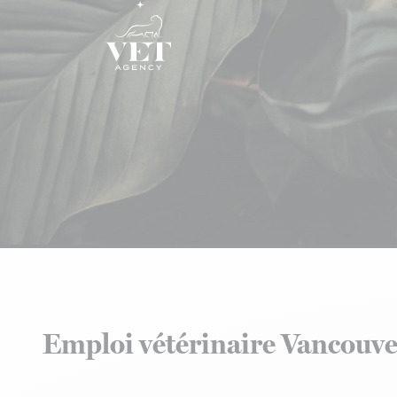
Aller au contenu
Emploi vétérinaire Vancouv