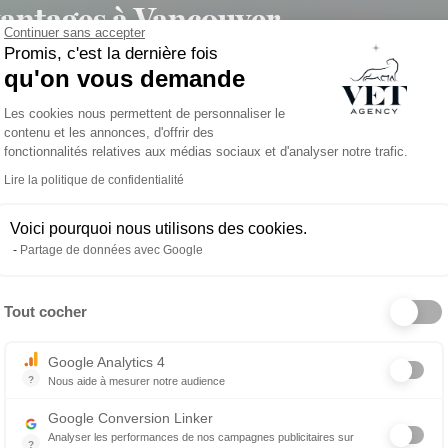
avantages à Vancouver
Continuer sans accepter
Promis, c'est la dernière fois
qu'on vous demande
armi les plus élevés du pays, notamment en raison du coût de 
Plateforme de Gestion du Consentemen
Les cookies nous permettent de personnaliser le
 95 000 $ et 120 000 $, avec des primes selon l’expérience et
contenu et les annonces, d'offrir des
fonctionnalités relatives aux médias sociaux et d'analyser notre trafic.
Lire la politique de confidentialité
Voici pourquoi nous utilisons des cookies.
Partage de données avec Google
ires flexibles
Tout cocher
L MODERNE
Axeptio consent
uipées (radiographie numérique, échographie, analyseurs sa
Google Analytics 4
alité des soins et le bien-être du personnel.
?
Nous aide à mesurer notre audience
Essentiel pour la gestion du site web, il permet de mesurer des indicat
Google Conversion Linker
Analyser les performances de nos campagnes publicitaires sur
?