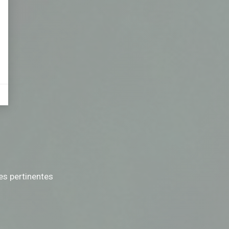
tives aux clics afin de mesurer efficacement les conversions.
es sous forme de bannières sur des sites web après qu'un internaute a manifesté
nières, qui seront affichées sur les pages de Google.
ces pertinentes