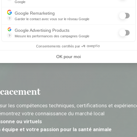
Google
Les balises Conversion Linker facilitent la collecte des données rela
e demande
Google Remarketing
?
Garder le contact avec vous sur le réseau Google
Le reciblage publicitaire consiste à afficher des messages publicitair
 élevée d’offres d’emploi vétérinaire à Vancouver :
Google Advertising Products
?
Mesure les performances des campagnes Google
Ce service permet aux annonceurs d'acheter des annonces ou des ban
iques urbaines
Consentements certifiés par
jeunes et « pet-friendly »
OK pour moi
r
: proximité avec le centre, forte densité résidentielle
ficacement
é sur les compétences techniques, certifications et expérien
émontrez votre connaissance du marché local
sonne ou virtuels
n équipe et votre passion pour la santé animale