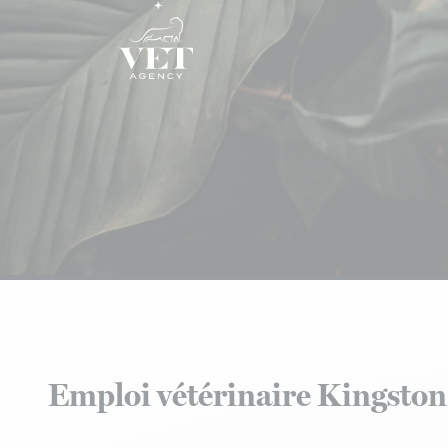
Aller au contenu
Emploi vétérinaire Kingston