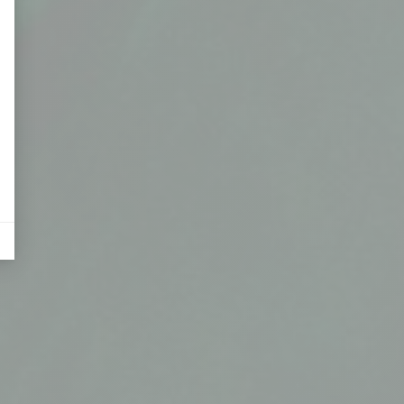
eurs tels que le trafic, les produits les plus consultés, ou encore la répartiti
tives aux clics afin de mesurer efficacement les conversions.
es sous forme de bannières sur des sites web après qu'un internaute a manifesté
nières, qui seront affichées sur les pages de Google.