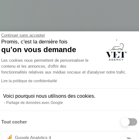
Continuer sans accepter
Promis, c'est la dernière fois
 les cliniques vétérinaires de Ki
qu'on vous demande
Plateforme de Gestion du Consentemen
Les cookies nous permettent de personnaliser le
contenu et les annonces, d'offrir des
er un salaire de 90 000 $ à 125 000 $ annuels. Les TSA et as
fonctionnalités relatives aux médias sociaux et d'analyser notre trafic.
Lire la politique de confidentialité
Voici pourquoi nous utilisons des cookies.
Partage de données avec Google
CE DE COLLABORATION
Tout cocher
Axeptio consent
Google Analytics 4