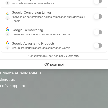
?
Nous aide à mesurer notre audience
Essentiel pour la gestion du site web, il permet de mesurer des indicat
Google Conversion Linker
Analyser les performances de nos campagnes publicitaires sur
?
Google
nt valorisés dans la plupart des établissements de Kingston.
Les balises Conversion Linker facilitent la collecte des données rela
Google Remarketing
?
Garder le contact avec vous sur le réseau Google
Le reciblage publicitaire consiste à afficher des messages publicitair
Google Advertising Products
 d’emploi vétérinaire
?
Mesure les performances des campagnes Google
Ce service permet aux annonceurs d'acheter des annonces ou des ban
Consentements certifiés par
 cliniques et la demande :
OK pour moi
udiante et résidentielle
cliniques
en développement