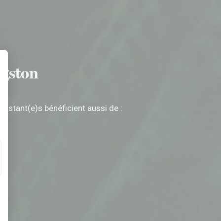
ngston
t : Personnalisez vos Options
sistant(e)s bénéficient aussi de :